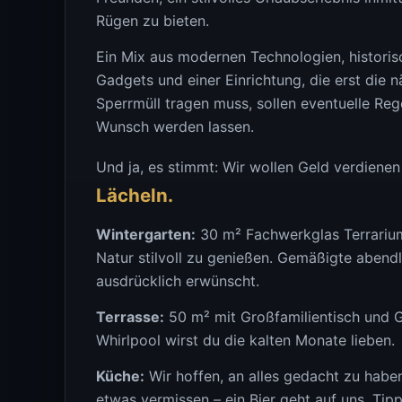
Rügen zu bieten.
Ein Mix aus modernen Technologien, historis
Gadgets und einer Einrichtung, die erst die 
Sperrmüll tragen muss, sollen eventuelle Re
Wunsch werden lassen.
Und ja, es stimmt: Wir wollen Geld verdiene
Lächeln.
Wintergarten:
30 m² Fachwerkglas Terrarium
Natur stilvoll zu genießen. Gemäßigte abendli
ausdrücklich erwünscht.
Terrasse:
50 m² mit Großfamilientisch und G
Whirlpool wirst du die kalten Monate lieben.
Küche:
Wir hoffen, an alles gedacht zu habe
etwas vermissen – ein Bier geht auf uns. Tipp