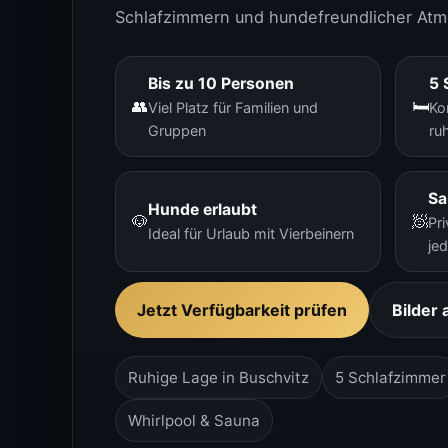
Schlafzimmern und hundefreundlicher At
Bis zu 10 Personen
5 
👥
🛏️
Viel Platz für Familien und
Ko
Gruppen
ru
Sa
Hunde erlaubt
🐶
🧖
Pr
Ideal für Urlaub mit Vierbeinern
je
Jetzt Verfügbarkeit prüfen
Bilder
Ruhige Lage in Buschvitz
5 Schlafzimmer
Whirlpool & Sauna