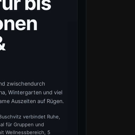
ür bis
onen
&
und zwischendurch
na, Wintergarten und viel
ame Auszeiten auf Rügen.
Buschvitz verbindet Ruhe,
al für Gruppen und
it Wellnessbereich, 5