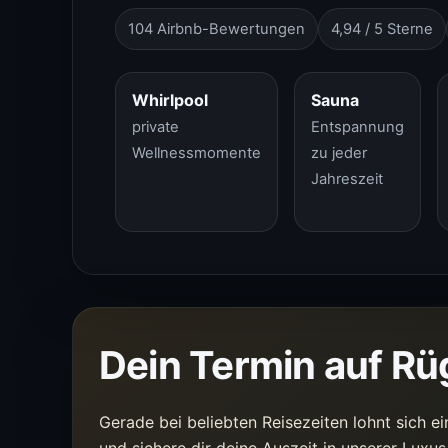
104 Airbnb-Bewertungen
4,94 / 5 Sterne
Whirlpool
Sauna
private
Entspannung
Wellnessmomente
zu jeder
Jahreszeit
Dein Termin auf Rü
Gerade bei beliebten Reisezeiten lohnt sich ei
und sichere dir deine Auszeit in unserer Luxu