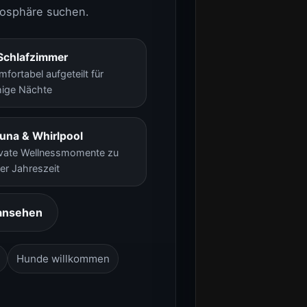
mosphäre suchen.
Schlafzimmer
mfortabel aufgeteilt für
hige Nächte
una & Whirlpool
ivate Wellnessmomente zu
der Jahreszeit
 ansehen
Hunde willkommen