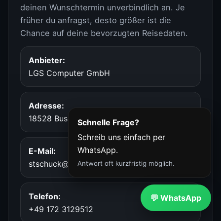
deinen Wunschtermin unverbindlich an. Je
früher du anfragst, desto größer ist die
Chance auf deine bevorzugten Reisedaten.
Anbieter:
LGS Computer GmbH
Adresse:
18528 Buschvitz, Am Bodden 38
Schnelle Frage?
Schreib uns einfach per
WhatsApp.
E-Mail:
stschuck@lgs-computer.de
Antwort oft kurzfristig möglich.
Telefon:
💬 WhatsApp
+49 172 3129512