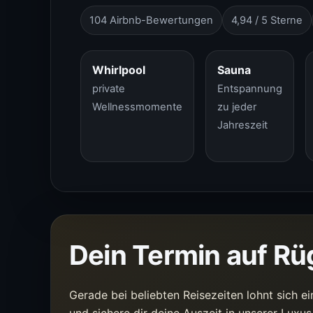
104 Airbnb-Bewertungen
4,94 / 5 Sterne
Whirlpool
Sauna
private
Entspannung
Wellnessmomente
zu jeder
Jahreszeit
Dein Termin auf Rü
Gerade bei beliebten Reisezeiten lohnt sich ei
und sichere dir deine Auszeit in unserer Luxu