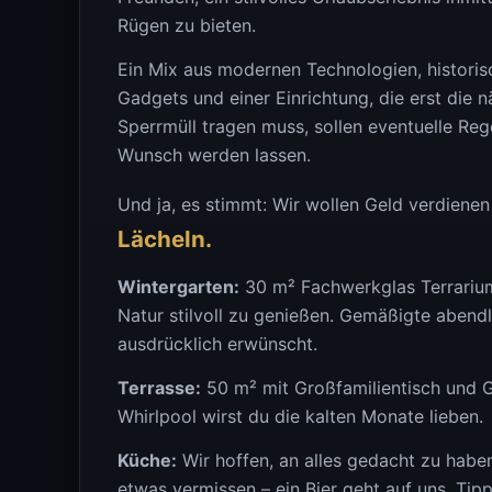
Rügen zu bieten.
Ein Mix aus modernen Technologien, historis
Gadgets und einer Einrichtung, die erst die 
Sperrmüll tragen muss, sollen eventuelle Re
Wunsch werden lassen.
Und ja, es stimmt: Wir wollen Geld verdiene
Lächeln.
Wintergarten:
30 m² Fachwerkglas Terrarium
Natur stilvoll zu genießen. Gemäßigte abendli
ausdrücklich erwünscht.
Terrasse:
50 m² mit Großfamilientisch und G
Whirlpool wirst du die kalten Monate lieben.
Küche:
Wir hoffen, an alles gedacht zu habe
etwas vermissen – ein Bier geht auf uns. Tipp