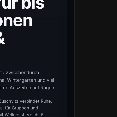
ür bis
onen
&
und zwischendurch
na, Wintergarten und viel
ame Auszeiten auf Rügen.
Buschvitz verbindet Ruhe,
al für Gruppen und
it Wellnessbereich, 5