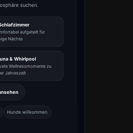
mosphäre suchen.
Schlafzimmer
mfortabel aufgeteilt für
hige Nächte
una & Whirlpool
ivate Wellnessmomente zu
der Jahreszeit
 ansehen
Hunde willkommen