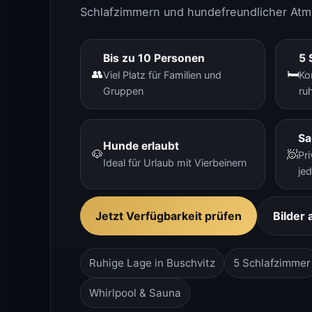
Schlafzimmern und hundefreundlicher At
Bis zu 10 Personen
5 
👥
🛏️
Viel Platz für Familien und
Ko
Gruppen
ru
Sa
Hunde erlaubt
🐶
🧖
Pr
Ideal für Urlaub mit Vierbeinern
je
Jetzt Verfügbarkeit prüfen
Bilder
Ruhige Lage in Buschvitz
5 Schlafzimmer
Whirlpool & Sauna