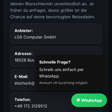
deinen Wunschtermin unverbindlich an. Je
früher du anfragst, desto größer ist die
Chance auf deine bevorzugten Reisedaten.
Anbieter:
LGS Computer GmbH
Adresse:
18528 Buschvitz, Am Bodden 38
Schnelle Frage?
Schreib uns einfach per
WhatsApp.
E-Mail:
stschuck@lgs-computer.de
Antwort oft kurzfristig möglich.
Telefon:
💬 WhatsApp
+49 172 3129512