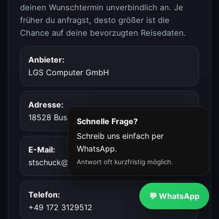
deinen Wunschtermin unverbindlich an. Je
früher du anfragst, desto größer ist die
Chance auf deine bevorzugten Reisedaten.
Anbieter:
LGS Computer GmbH
Adresse:
18528 Buschvitz, Am Bodden 38
Schnelle Frage?
Schreib uns einfach per
WhatsApp.
E-Mail:
stschuck@lgs-computer.de
Antwort oft kurzfristig möglich.
Telefon:
💬 WhatsApp
+49 172 3129512