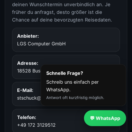
deinen Wunschtermin unverbindlich an. Je
früher du anfragst, desto größer ist die
Chance auf deine bevorzugten Reisedaten.
Anbieter:
LGS Computer GmbH
Adresse:
18528 Buschvitz, Am Bodden 38
Schnelle Frage?
Schreib uns einfach per
WhatsApp.
E-Mail:
stschuck@lgs-computer.de
Antwort oft kurzfristig möglich.
Telefon:
💬 WhatsApp
+49 172 3129512